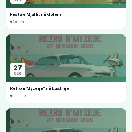
Festa e Mjaltit në Golem
Golem
27
QER
Retro n’Myzeqe” në Lushnje
Lushnjë