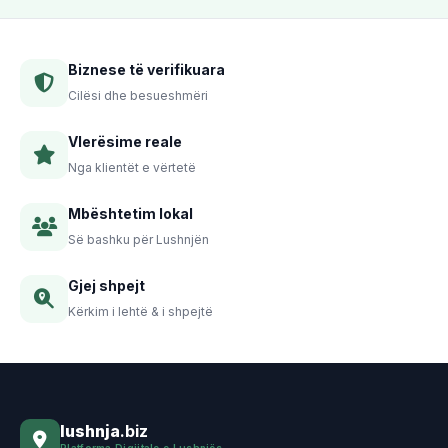
Biznese të verifikuara
Cilësi dhe besueshmëri
Vlerësime reale
Nga klientët e vërtetë
Mbështetim lokal
Së bashku për Lushnjën
Gjej shpejt
Kërkim i lehtë & i shpejtë
lushnja
.biz
Platforma Digjitale e Lushnjës