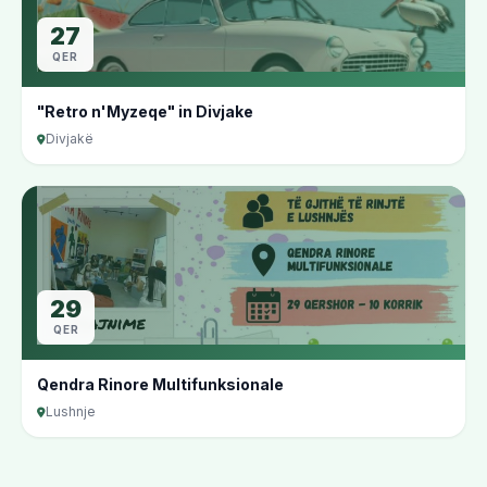
27
QER
"Retro n'Myzeqe" in Divjake
Divjakë
29
QER
Qendra Rinore Multifunksionale
Lushnje