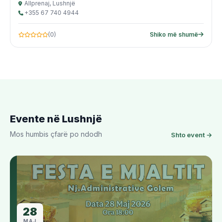
Allprenaj, Lushnjë
+355 67 740 4944
(0)
Shiko më shumë
Evente në Lushnjë
Mos humbis çfarë po ndodh
Shto event →
28
MAJ