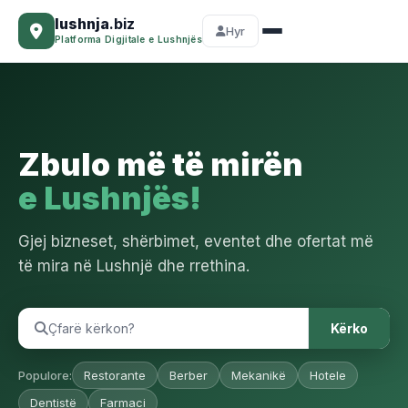
lushnja
.biz
Hyr
Platforma Digjitale e Lushnjës
Zbulo më të mirën
e Lushnjës!
Gjej bizneset, shërbimet, eventet dhe ofertat më
të mira në Lushnjë dhe rrethina.
Kërko
Populore:
Restorante
Berber
Mekanikë
Hotele
Dentistë
Farmaci