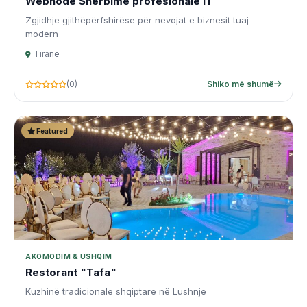
Webnode Shërbime profesionale IT
Zgjidhje gjithëpërfshirëse për nevojat e biznesit tuaj
modern
Tirane
(0)
Shiko më shumë
Featured
AKOMODIM & USHQIM
Restorant "Tafa"
Kuzhinë tradicionale shqiptare në Lushnje