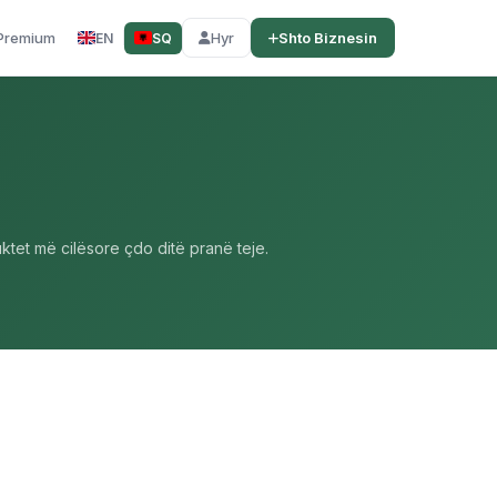
Premium
Hyr
Shto Biznesin
EN
SQ
tet më cilësore çdo ditë pranë teje.