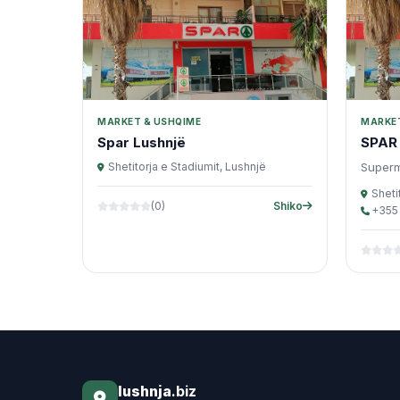
MARKET & USHQIME
MARKET
Spar Lushnjë
SPAR 
Shetitorja e Stadiumit, Lushnjë
Superm
Sheti
(0)
Shiko
+355
lushnja
.biz