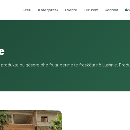
Kreu
Kategoritë
Evente
Turizëm
Kontakt
▾
e
rodukte bujqësore dhe fruta-perime të freskëta në Lushnjë. Produk