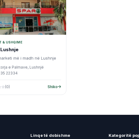
 & USHQIME
Lushnje
arketi më i madh në Lushnje
torja e Palmave, Lushnjë
 35 22334
(0)
Shiko
Linqe të dobishme
Kategoritë po