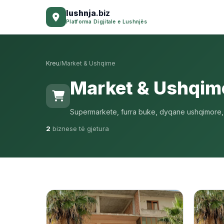
lushnja
.biz
Platforma Digjitale e Lushnjës
Kreu
Market & Ushqime
/
Market & Ushqim
Supermarkete, furra buke, dyqane ushqimore, p
2
biznese të gjetura