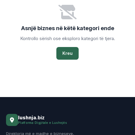
Asnjë biznes në këtë kategori ende
Kontrollo sërish ose eksploro kategori të tjera.
Kreu
lushnja
.biz
Platforma Digjitale e Lushnjës
Direktoria më e madhe e bizneseve,