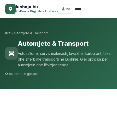
lushnja
.biz
Hyr
Platforma Digjitale e Lushnjës
Kreu
Automjete & Transport
/
Automjete & Transport
Autosallone, servis makinash, lavazhe, karburant, taksi
dhe shërbime transporti në Lushnjë. Gjej gjithçka për
automjetin dhe lëvizjen tënde.
0
biznese të gjetura